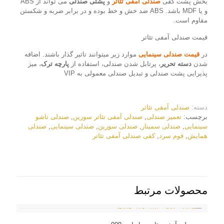
بخش پشت کفی
صندلی
آمفی تئاتر
و
پشتی صندلی
می تواند از ABS
و یا MDF باشد. ABS ضد خش و خط بوده و در برابر ضربه و شکستن
مقاوم است.
قیمت صندلی آمفی تئاتر
در
قیمت صندلی
سینمایی
موارد زیر میتوانند تاثیر گذار باشند. اضافه
شدن
دسته تحریر
، پرتابل شدن صندلی، استفاده از
پارچه ترک
، میز
پذیرایی پشت صندلی و تبدیل صندلی معمولی به VIP
دسته:
صندلی آمفی تئاتر
برچسب:
تعمیر صندلی
,
صندلی آمفی تئاتر سورین
,
صندلی تاشو
سینمایی
,
صندلی سمینار
,
صندلی سورین
,
صندلی سینمایی
,
صندلی
همایش
,
فوم سرد
,
کفی صندلی آمفی تئاتر
محصولات مرتبط