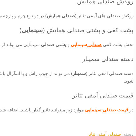
روکش صندلی همایش
روکش صندلی های آمفی تئاتر (
صندلی همایش
) در دو نوع چرم و پارچه
پشت کفی و پشتی صندلی همایش (
سینمایی
)
بخش پشت کفی
صندلی
سینمایی
و
پشتی صندلی
سینمایی می تواند از ABS و یا MDF باشد. ABS ضد خش و خط بوده و در برابر ضربه و شکستن مقاوم است.
دسته صندلی سمینار
دسته صندلی آمفی تئاتر (
سمینار
) می تواند از چوب راش و یا انتگرال
شود.
قیمت صندلی آمفی تئاتر
در
قیمت صندلی
سینمایی
موارد زیر میتوانند تاثیر گذار باشند. اضافه ش
دسته:
صندلی آمفی تئاتر